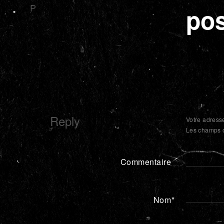
P
pos
Reply
Votre adress
Les champs o
Commentaire
Nom
*