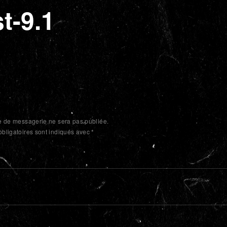
t-9.1
e de messagerie ne sera pas publiée.
bligatoires sont indiqués avec
*